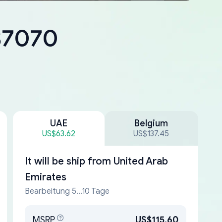
-37070
UAE
Belgium
US$63.62
US$137.45
It will be ship from
United Arab
Emirates
Bearbeitung 5...10 Tage
MSRP
US$115.60