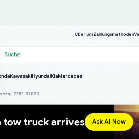
Über uns
Zahlungsmethoden
Ve
onda
Kawasaki
Hyundai
Kia
Mercedes
Toyota, 17752-37070
a tow truck arrives
Ask AI Now