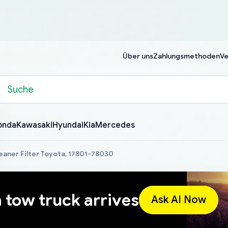
Über uns
Zahlungsmethoden
Ve
onda
Kawasaki
Hyundai
Kia
Mercedes
eaner Filter Toyota, 17801-78030
a tow truck arrives
Ask AI Now