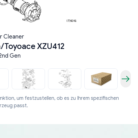
ir Cleaner
a/Toyoace XZU412
2nd Gen
nktion, um festzustellen, ob es zu Ihrem spezifischen
rzeug passt.