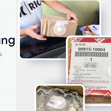
ungen
s