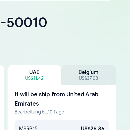
5-50010
UAE
Belgium
US$11.42
US$37.08
It will be ship from
United Arab
Emirates
Bearbeitung 5...10 Tage
MSRP
US$26.86