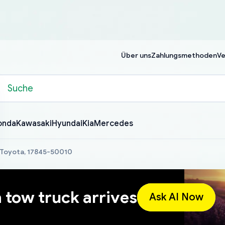
Über uns
Zahlungsmethoden
Ve
onda
Kawasaki
Hyundai
Kia
Mercedes
 Toyota, 17845-50010
a tow truck arrives
Ask AI Now