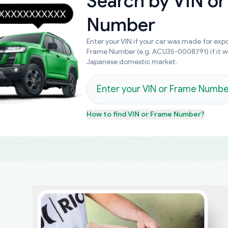
Search by
VIN or
Number
Enter your VIN if your car was made for expo
Frame Number (e.g. ACU35-0008791) if it 
Japanese domestic market.
How to find
VIN or Frame Number
?