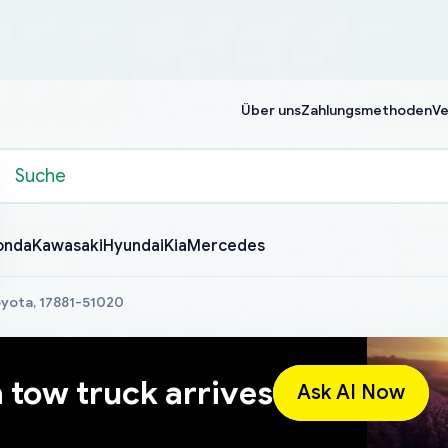
Über uns
Zahlungsmethoden
Ve
onda
Kawasaki
Hyundai
Kia
Mercedes
Toyota, 17881-51020
a tow truck arrives
Ask AI Now