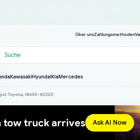
Über uns
Zahlungsmethoden
Ve
onda
Kawasaki
Hyundai
Kia
Mercedes
lyst Toyota, 18450-50220
a tow truck arrives
Ask AI Now