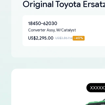
Original Toyota Ersat
18450-62030
Converter Assy, W/Catalyst
US$2,295.00
US$3,857.14
-
40
%