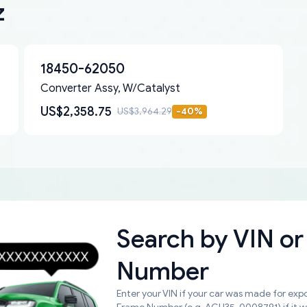
z
18450-62050
Converter Assy, W/Catalyst
US$2,358.75
US$3,964.29
-
40
%
Search by
VIN or
Number
Enter your VIN if your car was made for expo