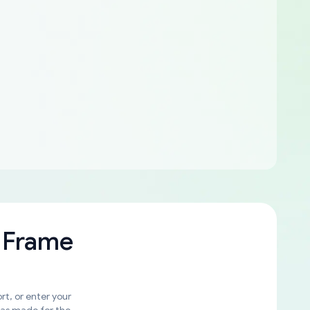
 Frame
rt, or enter your