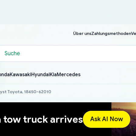
Über uns
Zahlungsmethoden
Ve
onda
Kawasaki
Hyundai
Kia
Mercedes
lyst Toyota, 18450-62010
a tow truck arrives
Ask AI Now