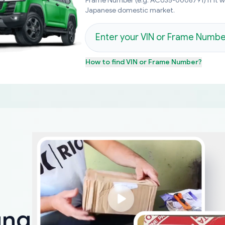
Frame Number (e.g. ACU35-0008791) if it 
Japanese domestic market.
How to find
VIN or Frame Number
?
ungen