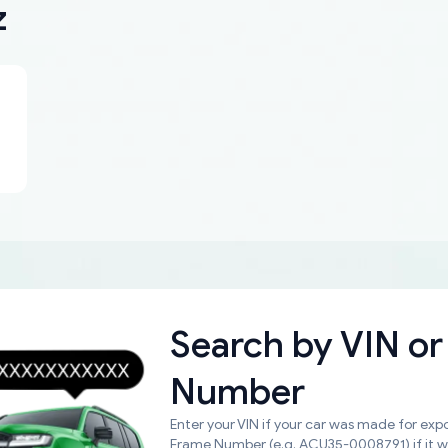
z
Search by
VIN or
Number
Enter your VIN if your car was made for expo
Frame Number (e.g. ACU35-0008791) if it 