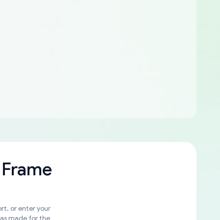
 Frame
rt, or enter your
was made for the