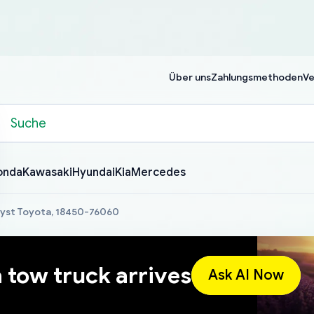
Über uns
Zahlungsmethoden
Ve
onda
Kawasaki
Hyundai
Kia
Mercedes
lyst Toyota, 18450-76060
a tow truck arrives
Ask AI Now