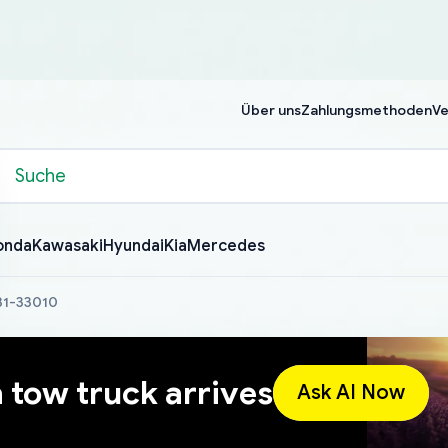
Über uns
Zahlungsmethoden
Ve
onda
Kawasaki
Hyundai
Kia
Mercedes
31-33010
a tow truck arrives
Ask AI Now