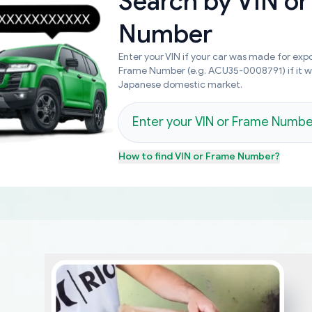
Search by
VIN or
Number
Enter your VIN if your car was made for expo
Frame Number (e.g. ACU35-0008791) if it 
Japanese domestic market.
How to find
VIN or Frame Number
?