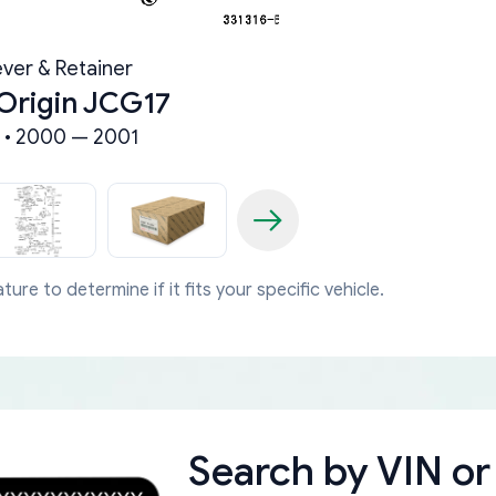
ever & Retainer
Origin JCG17
 • 2000 — 2001
ture to determine if it fits your specific vehicle.
Search by
VIN or