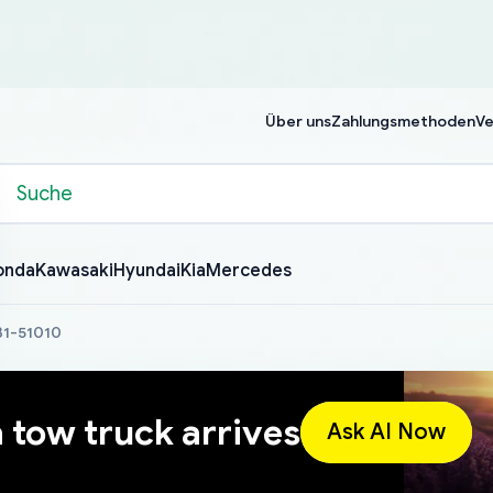
Über uns
Zahlungsmethoden
Ve
onda
Kawasaki
Hyundai
Kia
Mercedes
31-51010
a tow truck arrives
Ask AI Now