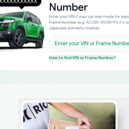
Number
Enter your VIN if your car was made for expo
Frame Number (e.g. ACU35-0008791) if it 
Japanese domestic market.
How to find
VIN or Frame Number
?