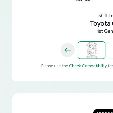
Shift L
Toyota 
1st Gen
Please use the
Check Compatibility
fea