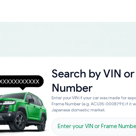
Search by
VIN or
Number
Enter your VIN if your car was made for expo
Frame Number (e.g. ACU35-0008791) if it 
Japanese domestic market.