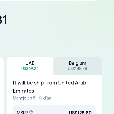
31
UAE
Belgium
US$69.24
US$148.78
It will be ship from
United Arab
Emirates
Manejo en 5...10 días
MSRP
US$125.80