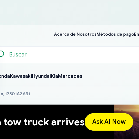
Acerca de Nosotros
Métodos de pago
En
onda
Kawasaki
Hyundai
Kia
Mercedes
a, 17801AZA31
a tow truck arrives
Ask AI Now