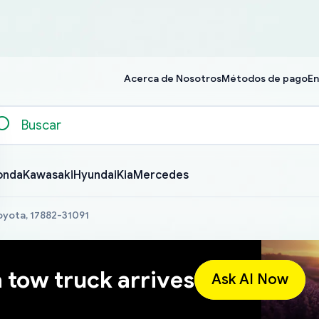
Acerca de Nosotros
Métodos de pago
En
onda
Kawasaki
Hyundai
Kia
Mercedes
Toyota, 17882-31091
a tow truck arrives
Ask AI Now