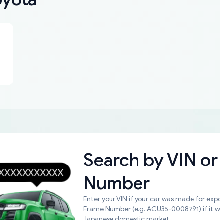
Search by
VIN or
Number
Enter your VIN if your car was made for expo
Frame Number (e.g. ACU35-0008791) if it 
Japanese domestic market.