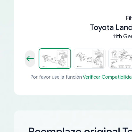
Fi
Toyota Lan
11th Ge
Por favor use la función
Verificar Compatibilid
Reemplazo original T