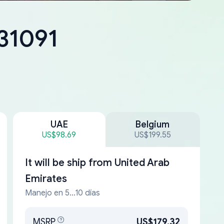
-31091
UAE
Belgium
US$98.69
US$199.55
It will be ship from
United Arab
Emirates
Manejo en 5...10 días
MSRP
US$179.32