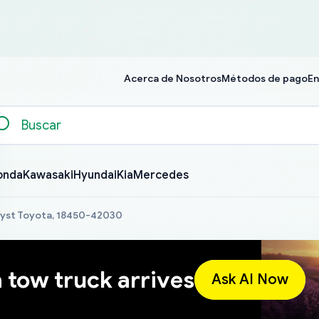
Acerca de Nosotros
Métodos de pago
En
onda
Kawasaki
Hyundai
Kia
Mercedes
lyst Toyota, 18450-42030
a tow truck arrives
Ask AI Now