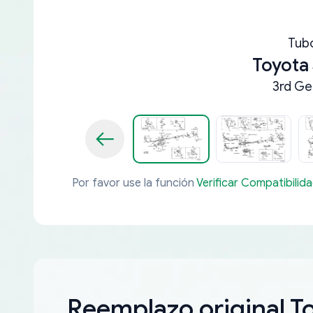
Tub
Toyota
3rd Ge
Por favor use la función
Verificar Compatibilid
Reemplazo original T