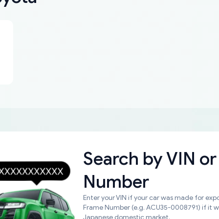
Search by
VIN or
Number
Enter your VIN if your car was made for expo
Frame Number (e.g. ACU35-0008791) if it 
Japanese domestic market.