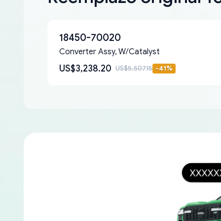
18450-70020
Converter Assy, W/Catalyst
US$3,238.20
US$5,507.15
-
41
%