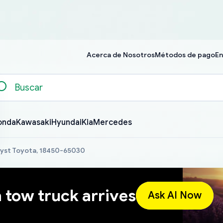
Acerca de Nosotros
Métodos de pago
En
onda
Kawasaki
Hyundai
Kia
Mercedes
lyst Toyota, 18450-65030
a tow truck arrives
Ask AI Now