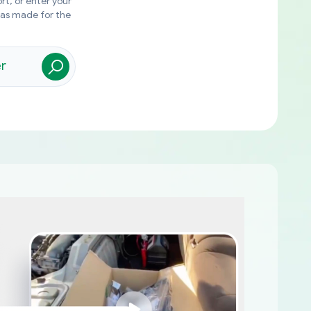
rt, or enter your
was made for the