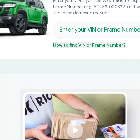
Enter your VIN if your car was made for expo
Frame Number (e.g. ACU35-0008791) if it 
Japanese domestic market.
How to find
VIN or Frame Number
?