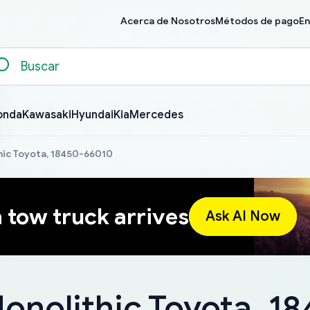
Acerca de Nosotros
Métodos de pago
En
onda
Kawasaki
Hyundai
Kia
Mercedes
hic Toyota, 18450-66010
a tow truck arrives
Ask AI Now
onolithic Toyota, 1