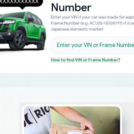
Number
Enter your VIN if your car was made for expo
Frame Number (e.g. ACU35-0008791) if it 
Japanese domestic market.
How to find
VIN or Frame Number
?