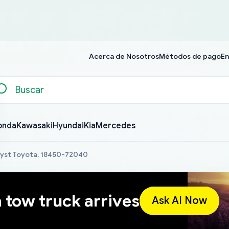
Acerca de Nosotros
Métodos de pago
En
onda
Kawasaki
Hyundai
Kia
Mercedes
lyst Toyota, 18450-72040
a tow truck arrives
Ask AI Now