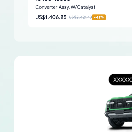
Converter Assy, W/Catalyst
US$1,406.85
US$2,421.43
-
41
%