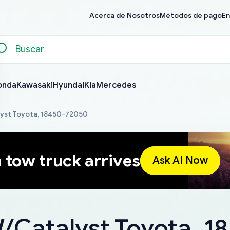
Acerca de Nosotros
Métodos de pago
En
onda
Kawasaki
Hyundai
Kia
Mercedes
lyst Toyota, 18450-72050
a tow truck arrives
Ask AI Now
W/Catalyst Toyota, 