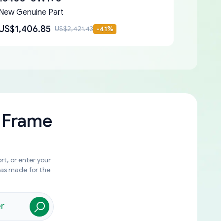
New Genuine Part
US$1,406.85
US$2,421.43
-
41
%
 Frame
rt, or enter your
was made for the