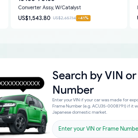
Converter Assy, W/Catalyst
US$1,543.80
US$2,657.14
-
41
%
Search by
VIN or
Number
Enter your VIN if your car was made for expo
Frame Number (e.g. ACU35-0008791) if it 
Japanese domestic market.