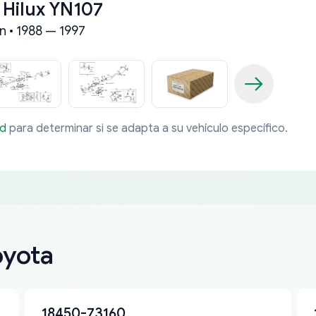
 Hilux YN107
n • 1988 — 1997
ad
para determinar si se adapta a su vehículo específico.
oyota
18450-73160