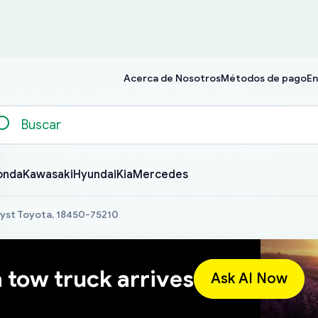
Acerca de Nosotros
Métodos de pago
En
onda
Kawasaki
Hyundai
Kia
Mercedes
yst Toyota, 18450-75210
a tow truck arrives
Ask AI Now