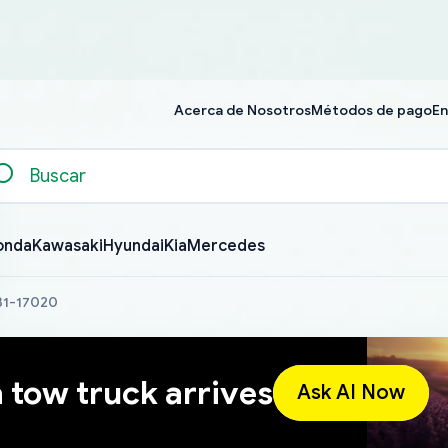
Acerca de Nosotros
Métodos de pago
En
onda
Kawasaki
Hyundai
Kia
Mercedes
31-17020
a tow truck arrives
Ask AI Now