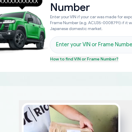
Number
Enter your VIN if your car was made for expo
Frame Number (e.g. ACU35-0008791) if it 
Japanese domestic market.
How to find
VIN or Frame Number
?