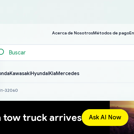
Acerca de Nosotros
Métodos de pago
En
onda
Kawasaki
Hyundai
Kia
Mercedes
631-32060
a tow truck arrives
Ask AI Now