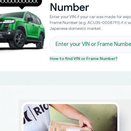
Number
Enter your VIN if your car was made for expo
Frame Number (e.g. ACU35-0008791) if it 
Japanese domestic market.
How to find
VIN or Frame Number
?