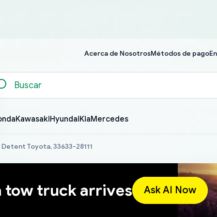
Acerca de Nosotros
Métodos de pago
En
onda
Kawasaki
Hyundai
Kia
Mercedes
r Detent Toyota, 33633-28111
a tow truck arrives
Ask AI Now