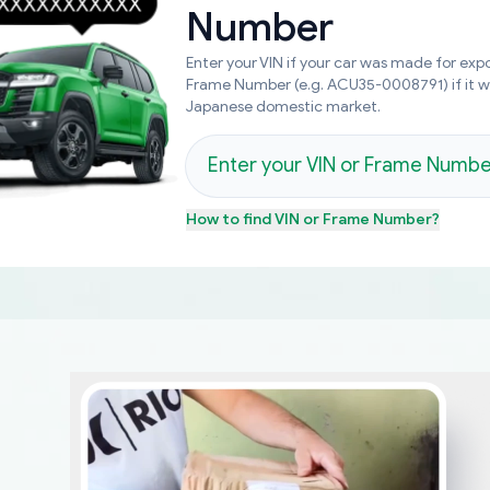
Number
Enter your VIN if your car was made for expo
Frame Number (e.g. ACU35-0008791) if it 
Japanese domestic market.
How to find
VIN or Frame Number
?