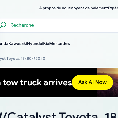
À propos de nous
Moyens de paiement
Expéd
onda
Kawasaki
Hyundai
Kia
Mercedes
lyst Toyota, 18450-72040
a tow truck arrives
Ask AI Now
W/Catalyst Toyota, 