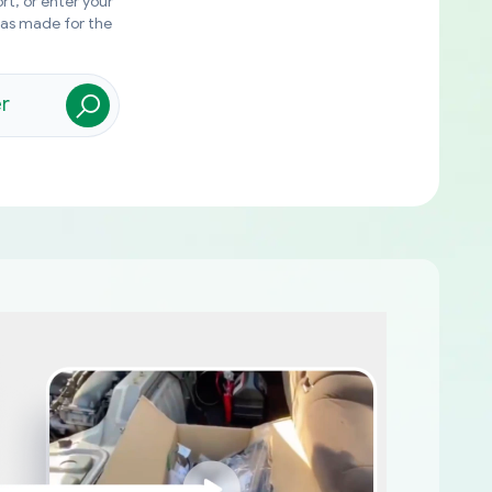
rt, or enter your
was made for the