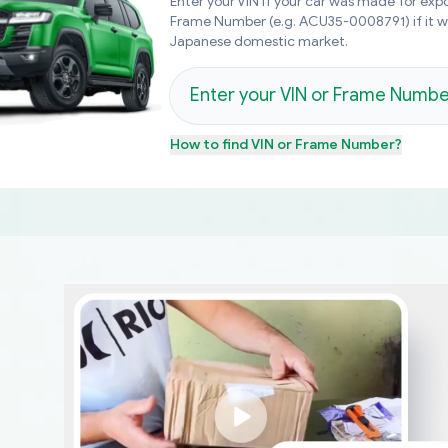
Enter your VIN if your car was made for expo
Frame Number (e.g. ACU35-0008791) if it 
Japanese domestic market.
How to find
VIN or Frame Number
?