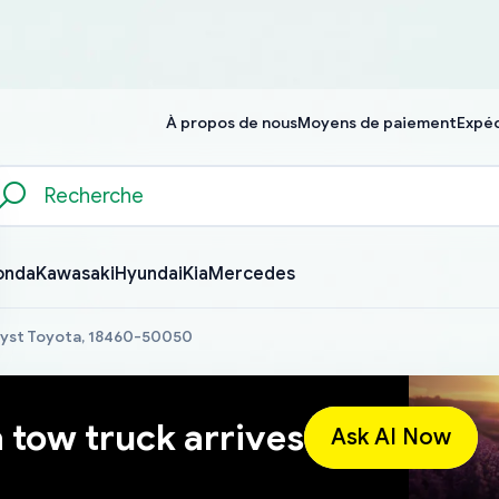
À propos de nous
Moyens de paiement
Expéd
onda
Kawasaki
Hyundai
Kia
Mercedes
lyst Toyota, 18460-50050
a tow truck arrives
Ask AI Now