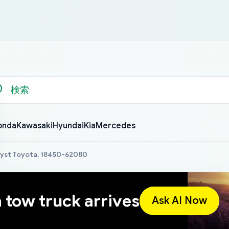
onda
Kawasaki
Hyundai
Kia
Mercedes
lyst Toyota, 18450-62080
a tow truck arrives
Ask AI Now