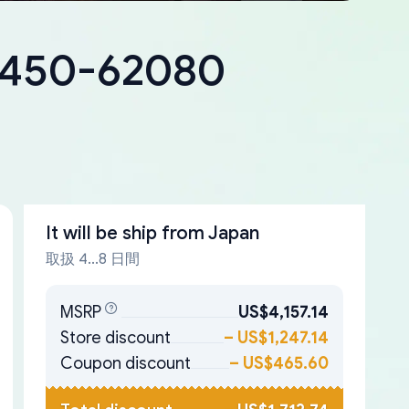
18450-62080
It will be ship from
Japan
取扱 4...8 日間
MSRP
US$4,157.14
Store discount
–
US$1,247.14
Coupon discount
–
US$465.60