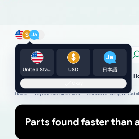
$
Ja
カタログ
$
Ja
United States
USD
日本語
Toyota
Lexus
Nissan
Mazda
Mitsubishi
Yamaha
Suzuki
H
Okay
Home
Toyota Genuine Parts
Converter Assy, W/Cata
Parts found faster than 