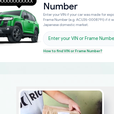
Number
Enter your VIN if your car was made for expo
Frame Number (e.g. ACU35-0008791) if it 
Japanese domestic market.
How to find
VIN or Frame Number
?