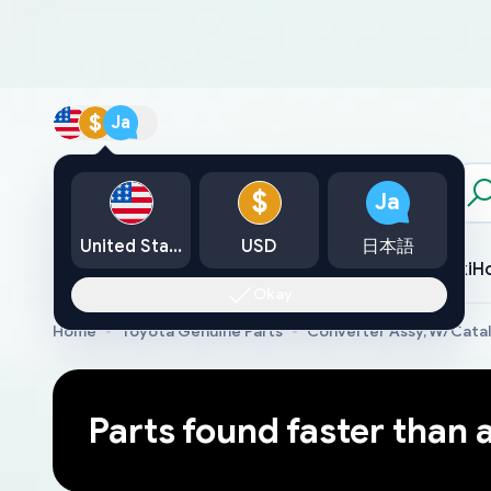
$
Ja
カタログ
$
Ja
United States
USD
日本語
Toyota
Lexus
Nissan
Mazda
Mitsubishi
Yamaha
Suzuki
H
Okay
Home
Toyota Genuine Parts
Converter Assy, W/Cata
Parts found faster than 