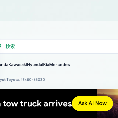
onda
Kawasaki
Hyundai
Kia
Mercedes
lyst Toyota, 18450-65030
a tow truck arrives
Ask AI Now