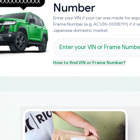
Number
Enter your VIN if your car was made for expo
Frame Number (e.g. ACU35-0008791) if it 
Japanese domestic market.
How to find
VIN or Frame Number
?