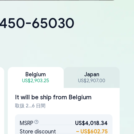
18450-65030
Belgium
Japan
US$2,903.25
US$2,907.00
It will be ship from
Belgium
取扱 2...6 日間
MSRP
US$4,018.34
Store discount
–
US$602.75