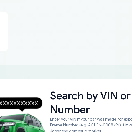
Search by
VIN or
Number
Enter your VIN if your car was made for expo
Frame Number (e.g. ACU35-0008791) if it 
Japanese domestic market.