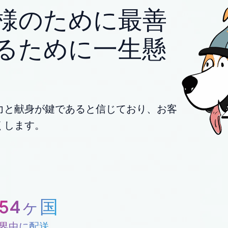
様のために最善
るために一生懸
力と献身が鍵であると信じており、お客
くします。
254ヶ国
界中に配送