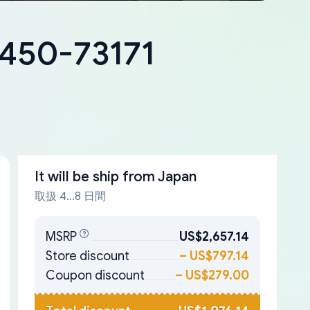
8450-73171
It will be ship from
Japan
取扱 4...8 日間
MSRP
US$2,657.14
Store discount
–
US$797.14
Coupon discount
–
US$279.00