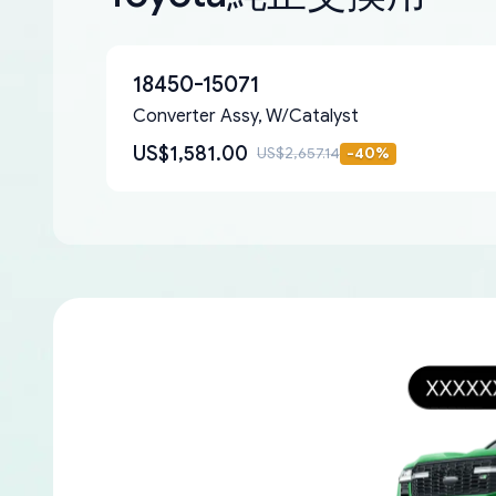
18450-15071
Converter Assy, W/Catalyst
US$1,581.00
US$2,657.14
-
40
%