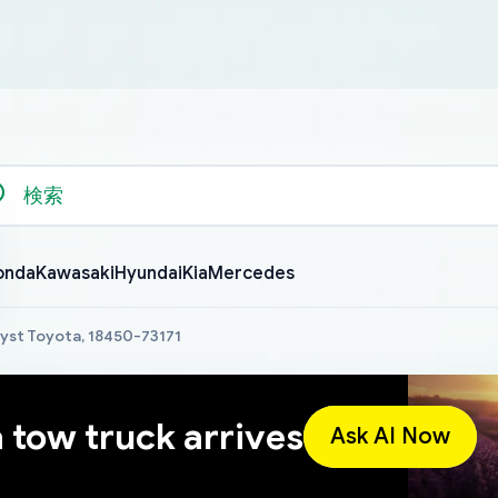
onda
Kawasaki
Hyundai
Kia
Mercedes
yst Toyota, 18450-73171
a tow truck arrives
Ask AI Now