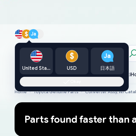
$
Ja
カタログ
$
Ja
United States
USD
日本語
Toyota
Lexus
Nissan
Mazda
Mitsubishi
Yamaha
Suzuki
H
Okay
Home
Toyota Genuine Parts
Converter Assy, W/Catal
Parts found faster than 