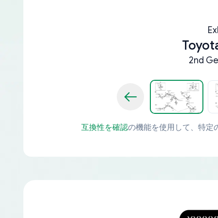
Ex
Toyot
2nd Ge
互換性を確認
の機能を使用して、特定