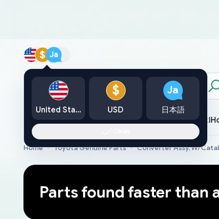
$
Ja
カタログ
$
Ja
United States
USD
日本語
Toyota
Lexus
Nissan
Mazda
Mitsubishi
Yamaha
Suzuki
H
Okay
Home
Toyota Genuine Parts
Converter Assy, W/Cata
Parts found faster than 