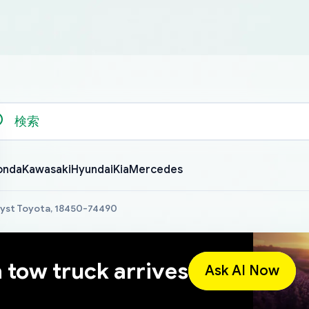
onda
Kawasaki
Hyundai
Kia
Mercedes
lyst Toyota, 18450-74490
a tow truck arrives
Ask AI Now