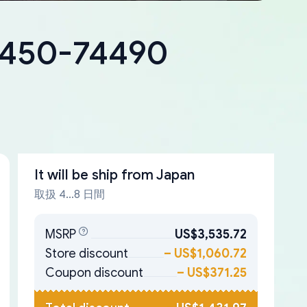
18450-74490
It will be ship from
Japan
取扱 4...8 日間
MSRP
US$3,535.72
Store discount
–
US$1,060.72
Coupon discount
–
US$371.25