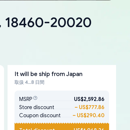
a, 18460-20020
It will be ship from
Japan
取扱 4...8 日間
MSRP
US$2,592.86
Store discount
–
US$777.86
Coupon discount
–
US$290.40