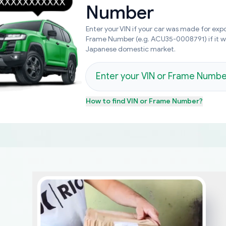
Number
Enter your VIN if your car was made for expo
Frame Number (e.g. ACU35-0008791) if it 
Japanese domestic market.
How to find
VIN or Frame Number
?