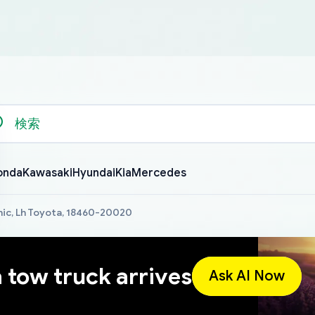
onda
Kawasaki
Hyundai
Kia
Mercedes
hic, Lh Toyota, 18460-20020
a tow truck arrives
Ask AI Now