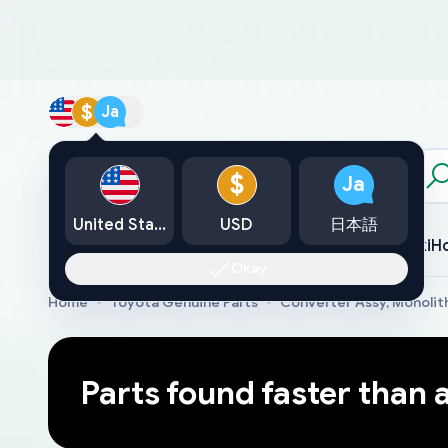
$
Ja
カタログ
$
Ja
United States
USD
日本語
Toyota
Lexus
Nissan
Mazda
Mitsubishi
Yamaha
Suzuki
H
Okay
Home
Toyota Genuine Parts
Converter Assy, Monolit
Parts found faster than 