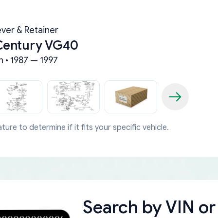
ever & Retainer
Century VG40
n • 1987 — 1997
ture to determine if it fits your specific vehicle.
Search by
VIN or