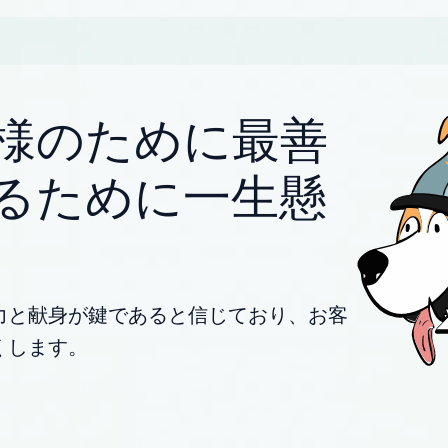
様のために最善
るために一生懸
力と献身が鍵であると信じており、お客
くします。