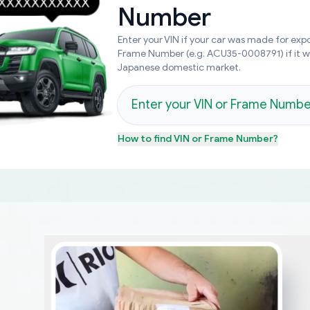
Number
Enter your VIN if your car was made for expo
Frame Number (e.g. ACU35-0008791) if it 
Japanese domestic market.
How to find
VIN or Frame Number
?