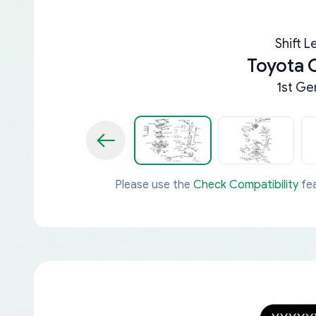
Shift L
Toyota 
1st Ge
Please use the
Check Compatibility
fea