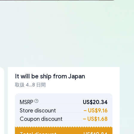
It will be ship from
Japan
取扱 4...8 日間
MSRP
US$20.34
Store discount
–
US$9.16
Coupon discount
–
US$1.68