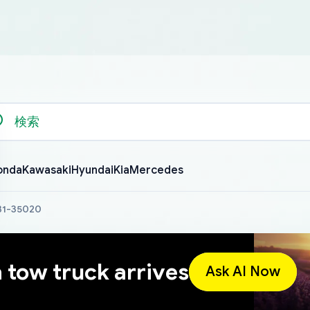
onda
Kawasaki
Hyundai
Kia
Mercedes
631-35020
a tow truck arrives
Ask AI Now