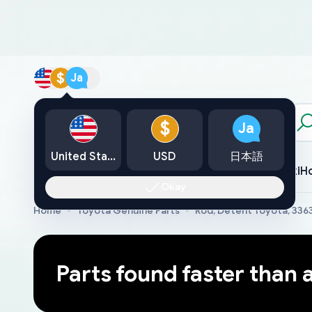
$
Ja
カタログ
$
Ja
United States
USD
日本語
Toyota
Lexus
Nissan
Mazda
Mitsubishi
Yamaha
Suzuki
H
Okay
Home
Toyota Genuine Parts
Rod, Detent Toyota, 33
Parts found faster than 