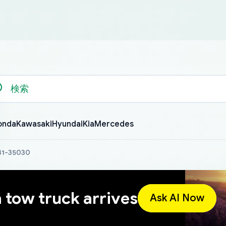
onda
Kawasaki
Hyundai
Kia
Mercedes
631-35030
a tow truck arrives
Ask AI Now