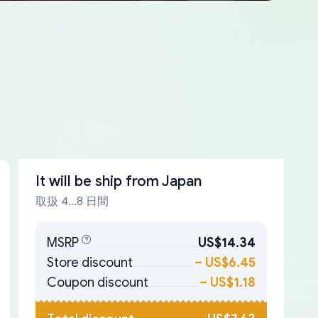
It will be ship from
Japan
取扱 4...8 日間
MSRP
US$14.34
Store discount
–
US$6.45
Coupon discount
–
US$1.18