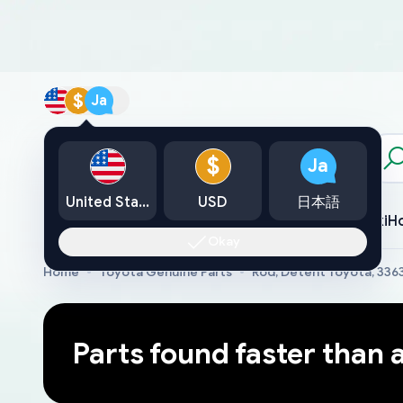
$
Ja
カタログ
$
Ja
United States
USD
日本語
Toyota
Lexus
Nissan
Mazda
Mitsubishi
Yamaha
Suzuki
H
Okay
Home
Toyota Genuine Parts
Rod, Detent Toyota, 33
Parts found faster than 