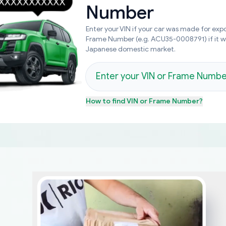
Number
Enter your VIN if your car was made for expo
Frame Number (e.g. ACU35-0008791) if it 
Japanese domestic market.
How to find
VIN or Frame Number
?