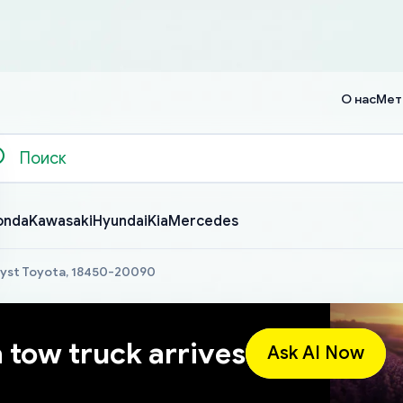
О нас
Мет
onda
Kawasaki
Hyundai
Kia
Mercedes
lyst Toyota, 18450-20090
a tow truck arrives
Ask AI Now