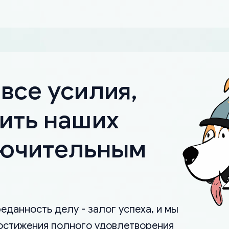
все усилия,
ить наших
лючительным
еданность делу - залог успеха, и мы
остижения полного удовлетворения