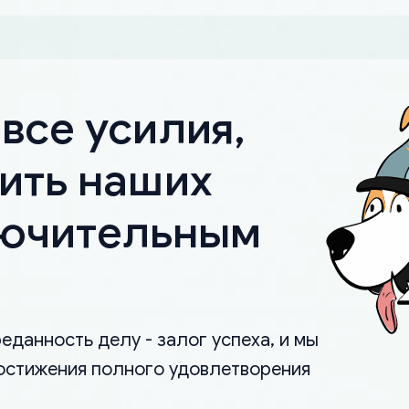
все усилия,
ить наших
лючительным
еданность делу - залог успеха, и мы
остижения полного удовлетворения