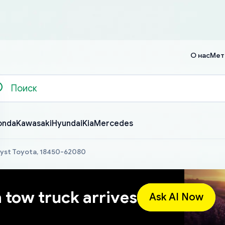
О нас
Мет
onda
Kawasaki
Hyundai
Kia
Mercedes
lyst Toyota, 18450-62080
a tow truck arrives
Ask AI Now