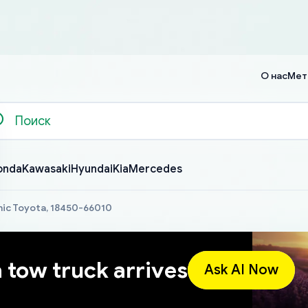
О нас
Мет
onda
Kawasaki
Hyundai
Kia
Mercedes
hic Toyota, 18450-66010
a tow truck arrives
Ask AI Now