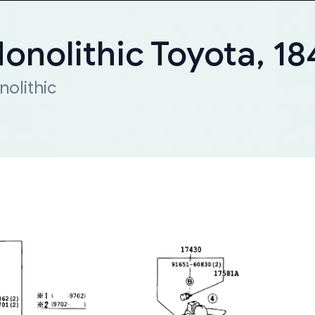
onolithic Toyota, 1
olithic