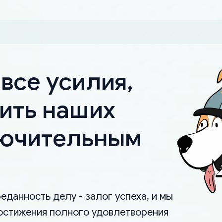
все усилия,
ить наших
лючительным
еданность делу - залог успеха, и мы
остижения полного удовлетворения