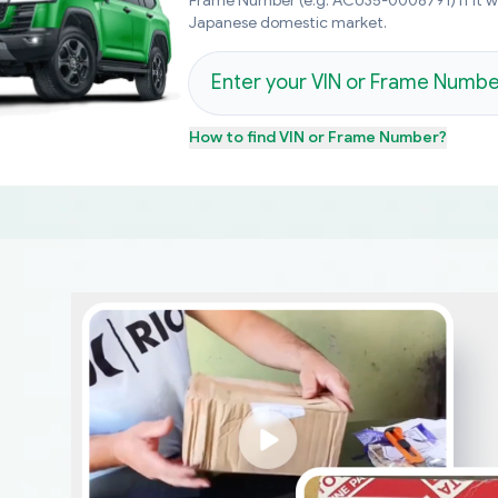
Frame Number (e.g. ACU35-0008791) if it 
Japanese domestic market.
How to find
VIN or Frame Number
?