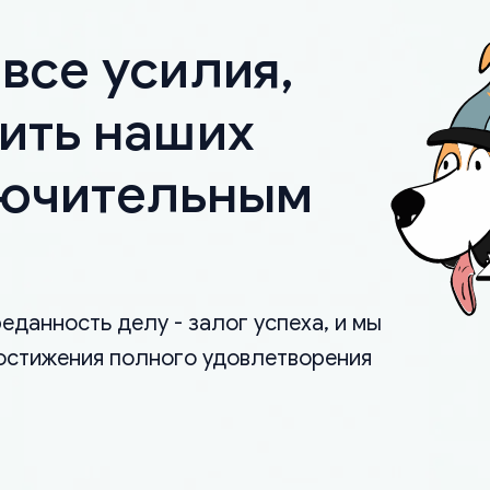
все усилия,
ить наших
лючительным
еданность делу - залог успеха, и мы
остижения полного удовлетворения