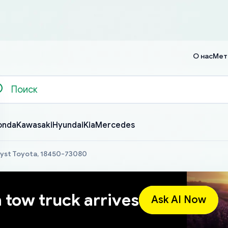
О нас
Мет
onda
Kawasaki
Hyundai
Kia
Mercedes
lyst Toyota, 18450-73080
a tow truck arrives
Ask AI Now