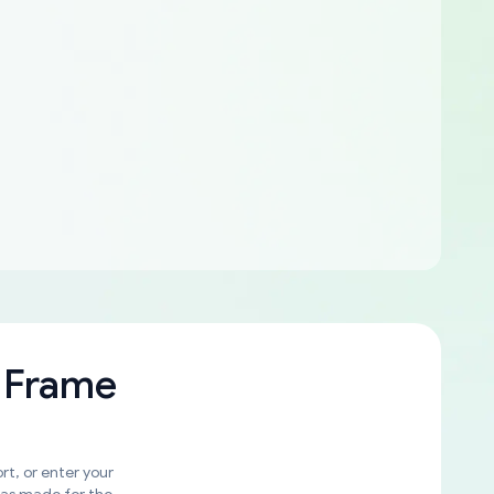
 Frame
rt, or enter your