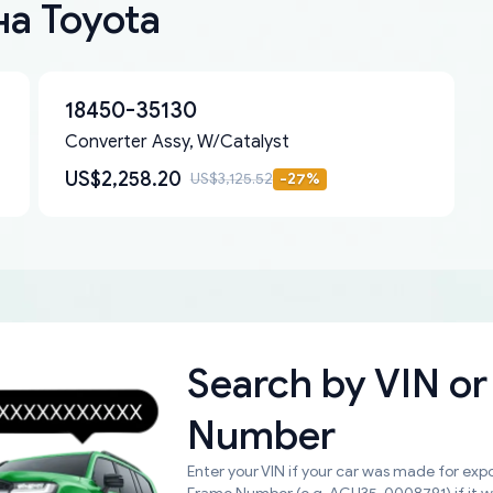
а Toyota
18450-35130
Converter Assy, W/Catalyst
US$2,258.20
US$3,125.52
-
27
%
Search by
VIN or
Number
Enter your VIN if your car was made for expo