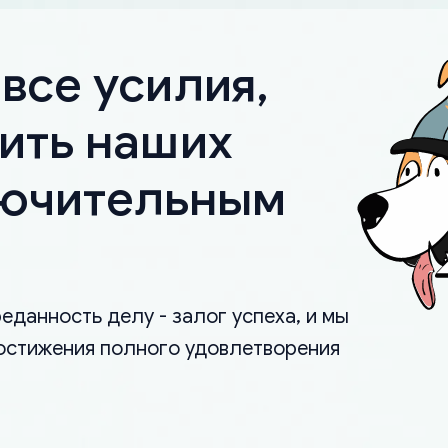
все усилия,
ить наших
лючительным
еданность делу - залог успеха, и мы
остижения полного удовлетворения