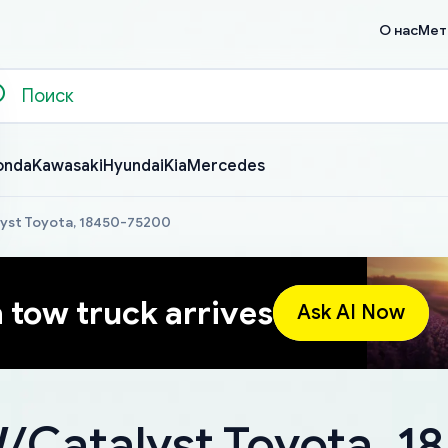
О нас
Мет
onda
Kawasaki
Hyundai
Kia
Mercedes
lyst Toyota, 18450-75200
a tow truck arrives
Ask AI Now
W/Catalyst Toyota, 