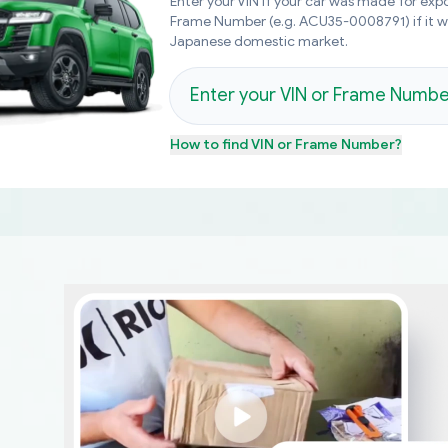
Enter your VIN if your car was made for expo
Frame Number (e.g. ACU35-0008791) if it 
Japanese domestic market.
How to find
VIN or Frame Number
?