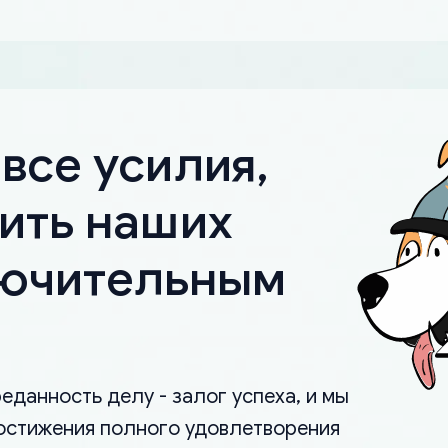
все усилия,
ить наших
лючительным
еданность делу - залог успеха, и мы
остижения полного удовлетворения