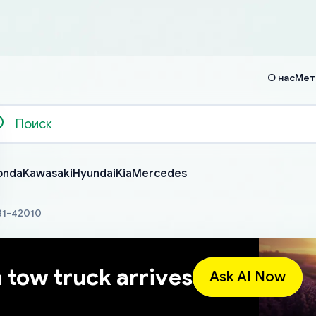
О нас
Мет
onda
Kawasaki
Hyundai
Kia
Mercedes
631-42010
a tow truck arrives
Ask AI Now