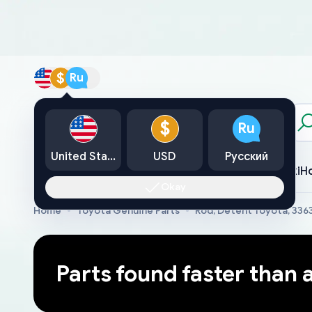
$
Ru
Каталог
$
Ru
United States
USD
Русский
Toyota
Lexus
Nissan
Mazda
Mitsubishi
Yamaha
Suzuki
H
Okay
Home
Toyota Genuine Parts
Rod, Detent Toyota, 33
Parts found faster than 