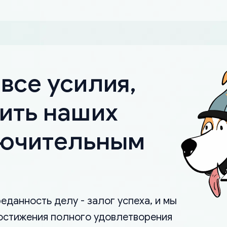
все усилия,
ить наших
лючительным
еданность делу - залог успеха, и мы
остижения полного удовлетворения