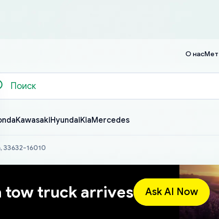
О нас
Мет
onda
Kawasaki
Hyundai
Kia
Mercedes
a, 33632-16010
a tow truck arrives
Ask AI Now