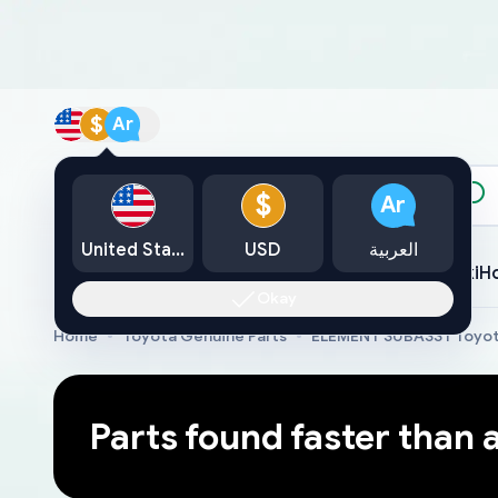
$
Ar
الكتالوج
$
Ar
العربية
USD
United States
Toyota
Lexus
Nissan
Mazda
Mitsubishi
Yamaha
Suzuki
H
Okay
Home
Toyota Genuine Parts
ELEMENT SUBASSY Toyot
Parts found faster than 