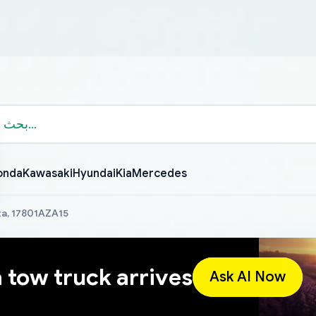
onda
Kawasaki
Hyundai
Kia
Mercedes
a, 17801AZA15
a tow truck arrives
Ask AI Now