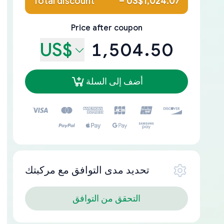
Total discount
–
US$1,024.07
Price after coupon
US$
1,504.50
أضف إلى السلة
تحديد مدى التوافق مع مركبتك
التحقق من التوافق