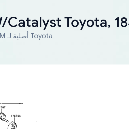
W/Catalyst Toyota, 
شحن سريع لجميع أنحاء العالم. قطعة OEM أصلية لـ Toyota