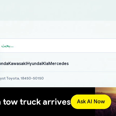
onda
Kawasaki
Hyundai
Kia
Mercedes
lyst Toyota, 18450-50150
a tow truck arrives
Ask AI Now