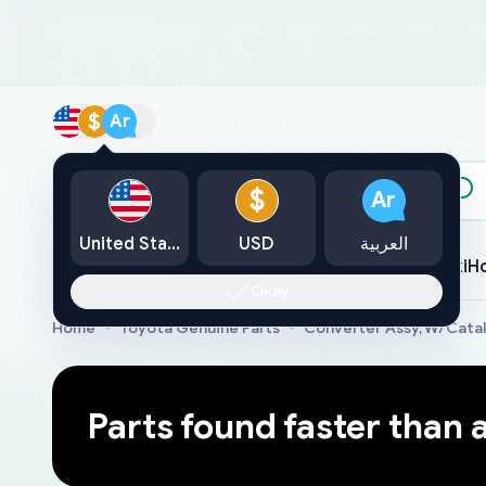
$
Ar
الكتالوج
$
Ar
العربية
USD
United States
Toyota
Lexus
Nissan
Mazda
Mitsubishi
Yamaha
Suzuki
H
Okay
Home
Toyota Genuine Parts
Converter Assy, W/Cata
Parts found faster than 