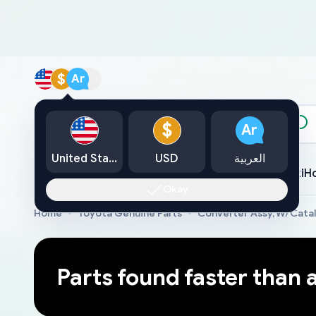
$
Ar
الكتالوج
$
Ar
العربية
USD
United States
Toyota
Lexus
Nissan
Mazda
Mitsubishi
Yamaha
Suzuki
H
Okay
Home
Toyota Genuine Parts
Converter Assy, W/Cata
Parts found faster than 