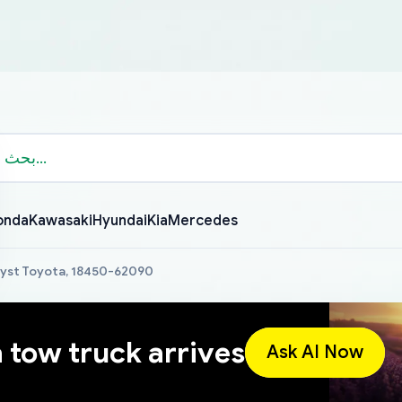
onda
Kawasaki
Hyundai
Kia
Mercedes
lyst Toyota, 18450-62090
a tow truck arrives
Ask AI Now