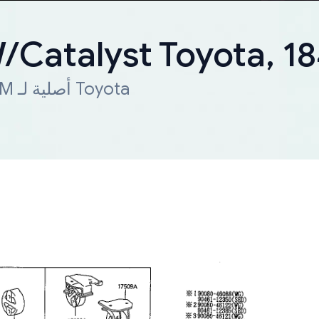
W/Catalyst Toyota, 
شحن سريع لجميع أنحاء العالم. قطعة OEM أصلية لـ Toyota