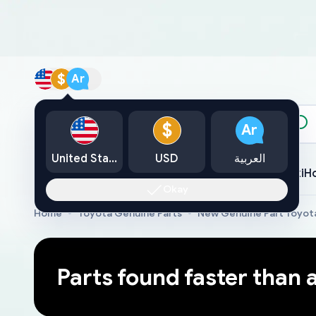
$
Ar
الكتالوج
$
Ar
العربية
USD
United States
Toyota
Lexus
Nissan
Mazda
Mitsubishi
Yamaha
Suzuki
H
Okay
Home
Toyota Genuine Parts
New Genuine Part Toyot
Parts found faster than 