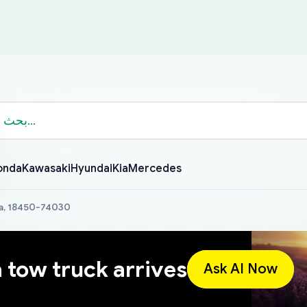
onda
Kawasaki
Hyundai
Kia
Mercedes
a, 18450-74030
a tow truck arrives
Ask AI Now