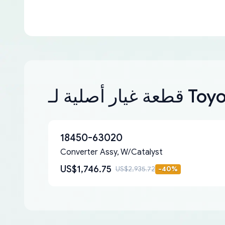
ر أصلية لـ Toyota
18450-63020
Converter Assy, W/Catalyst
US$1,746.75
US$2,935.72
-
40
%