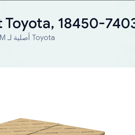
 Toyota, 18450-740
شحن سريع لجميع أنحاء العالم. قطعة OEM أصلية لـ Toyota