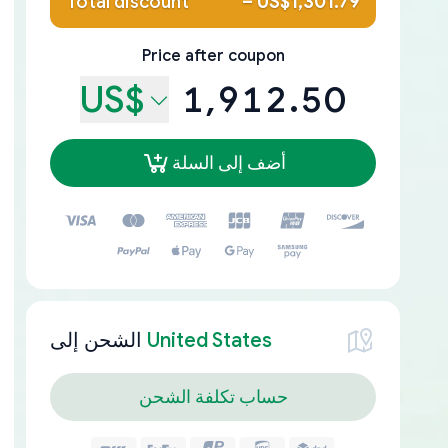
Total discount
–
US$1,301.79
Price after coupon
US$
1,912.50
أضف إلى السلة
United States
الشحن إلى
حساب تكلفة الشحن