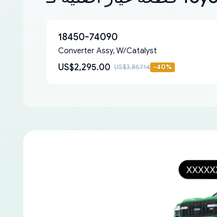
18450-74090
Converter Assy, W/Catalyst
US$2,295.00
US$3,857.14
-
40
%