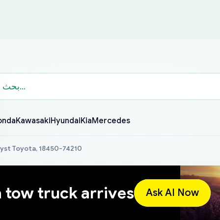
onda
Kawasaki
Hyundai
Kia
Mercedes
yst Toyota, 18450-74210
a tow truck arrives
Ask AI Now