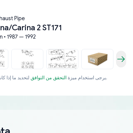
haust Pipe
na/Carina 2 ST171
n • 1987 — 1992
لتحديد ما إذا كانت قطعة الغيار تتوافق مع مركبتك بشكل خاص.
يرجى استخدام ميزة
التحقق من التوافق
قطعة غيا