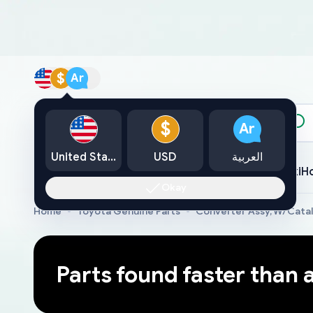
$
Ar
الكتالوج
$
Ar
العربية
USD
United States
Toyota
Lexus
Nissan
Mazda
Mitsubishi
Yamaha
Suzuki
H
Okay
Home
Toyota Genuine Parts
Converter Assy, W/Catal
Parts found faster than 