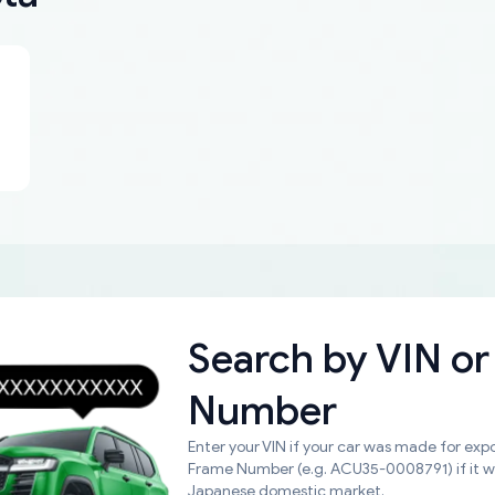
Search by
VIN or
Number
Enter your VIN if your car was made for expo
Frame Number (e.g. ACU35-0008791) if it 
Japanese domestic market.