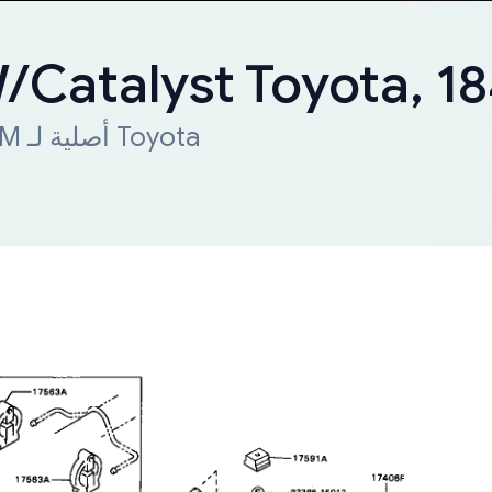
/Catalyst Toyota, 1
شحن سريع لجميع أنحاء العالم. قطعة OEM أصلية لـ Toyota