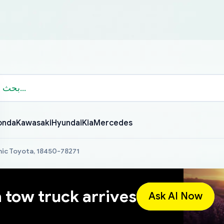
onda
Kawasaki
Hyundai
Kia
Mercedes
hic Toyota, 18450-78271
a tow truck arrives
Ask AI Now