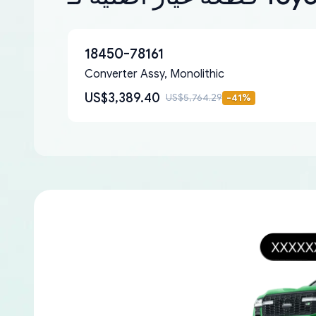
18450-78161
Converter Assy, Monolithic
US$3,389.40
US$5,764.29
-
41
%