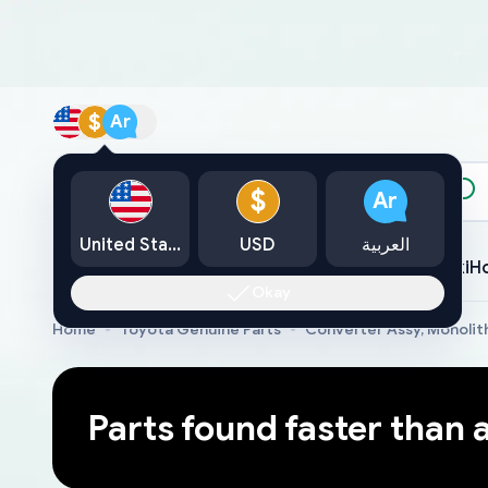
$
Ar
الكتالوج
$
Ar
العربية
USD
United States
Toyota
Lexus
Nissan
Mazda
Mitsubishi
Yamaha
Suzuki
H
Okay
Home
Toyota Genuine Parts
Converter Assy, Monolit
Parts found faster than 