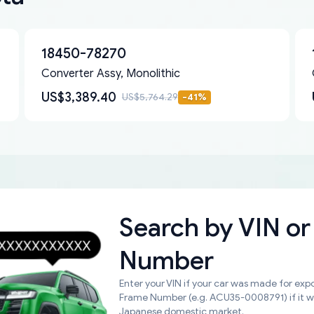
18450-78270
Converter Assy, Monolithic
US$3,389.40
US$5,764.29
-
41
%
Search by
VIN or
Number
Enter your VIN if your car was made for expo
Frame Number (e.g. ACU35-0008791) if it 
Japanese domestic market.