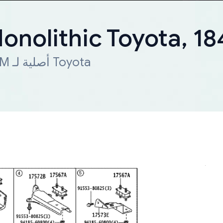
onolithic Toyota, 1
شحن سريع لجميع أنحاء العالم. قطعة OEM أصلية لـ Toyota