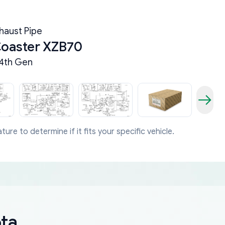
haust Pipe
Coaster XZB70
4th Gen
ture to determine if it fits your specific vehicle.
قطعة غيا