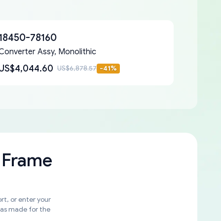
18450-78160
Converter Assy, Monolithic
US$4,044.60
US$6,878.57
-
41
%
 Frame
rt, or enter your
was made for the