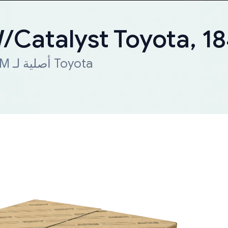
W/Catalyst Toyota, 
شحن سريع لجميع أنحاء العالم. قطعة OEM أصلية لـ Toyota