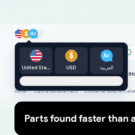
$
Ar
الكتالوج
$
Ar
العربية
USD
United States
Toyota
Lexus
Nissan
Mazda
Mitsubishi
Yamaha
Suzuki
H
Okay
Home
Toyota Genuine Parts
Converter Assy, W/Cata
Parts found faster than 