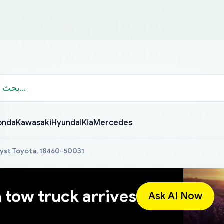
onda
Kawasaki
Hyundai
Kia
Mercedes
lyst Toyota, 18460-50031
a tow truck arrives
Ask AI Now