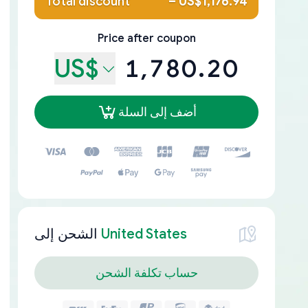
Total discount
–
US$1,176.94
Price after coupon
US$
1,780.20
أضف إلى السلة
United States
الشحن إلى
حساب تكلفة الشحن