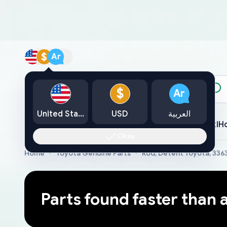
$
Ar
الكتالوج
$
Ar
العربية
USD
United States
Toyota
Lexus
Nissan
Mazda
Mitsubishi
Yamaha
Suzuki
H
Okay
Home
Toyota Genuine Parts
Rod, Detent Toyota, 33
Parts found faster than 