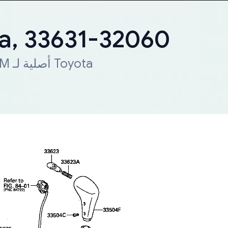
ta, 33631-32060
شحن سريع لجميع أنحاء العالم. قطعة OEM أصلية لـ Toyota