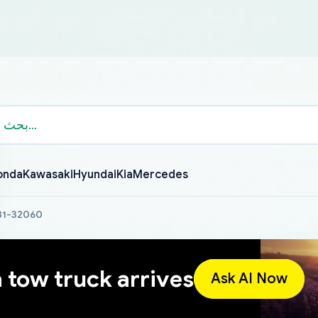
onda
Kawasaki
Hyundai
Kia
Mercedes
631-32060
a tow truck arrives
Ask AI Now