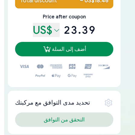
Total discount
–
US$18.46
Price after coupon
US$
23.39
أضف إلى السلة
تحديد مدى التوافق مع مركبتك
التحقق من التوافق