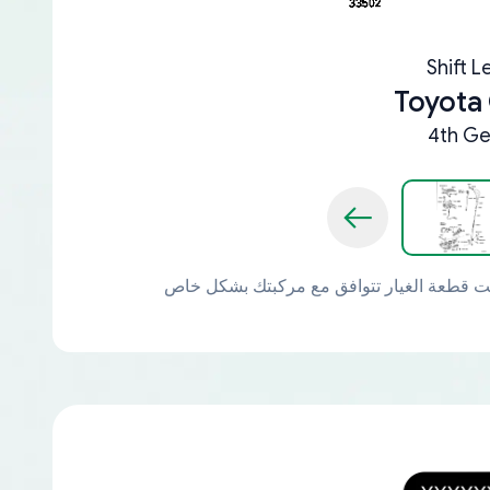
Shift L
Toyota
4th Ge