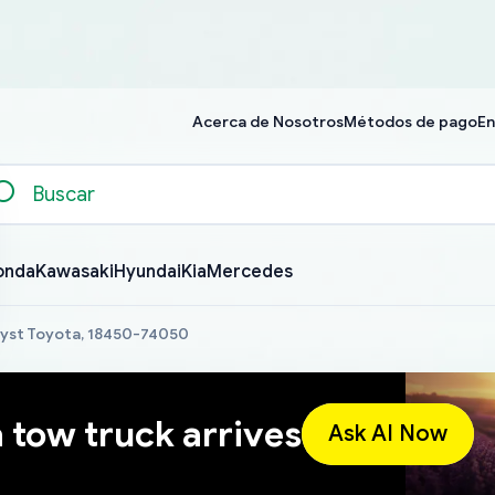
Acerca de Nosotros
Métodos de pago
En
onda
Kawasaki
Hyundai
Kia
Mercedes
lyst Toyota, 18450-74050
a tow truck arrives
Ask AI Now