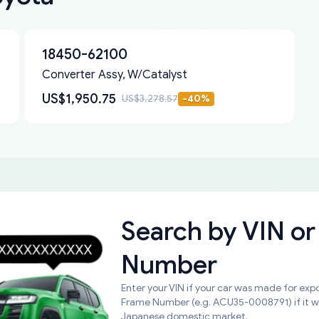
18450-62100
Converter Assy, W/Catalyst
US$1,950.75
US$3,278.57
-
40
%
Search by
VIN or
Number
Enter your VIN if your car was made for expo
Frame Number (e.g. ACU35-0008791) if it 
Japanese domestic market.