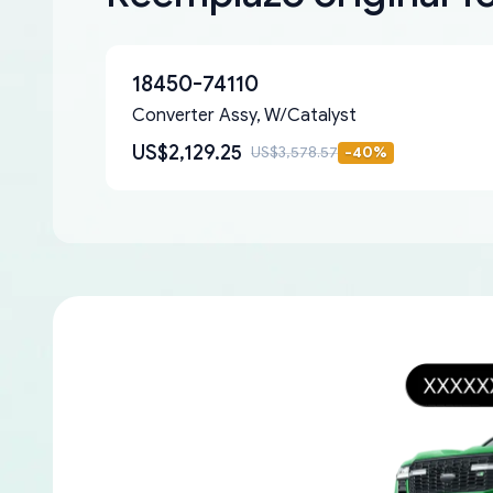
18450-74110
Converter Assy, W/Catalyst
US$2,129.25
US$3,578.57
-
40
%