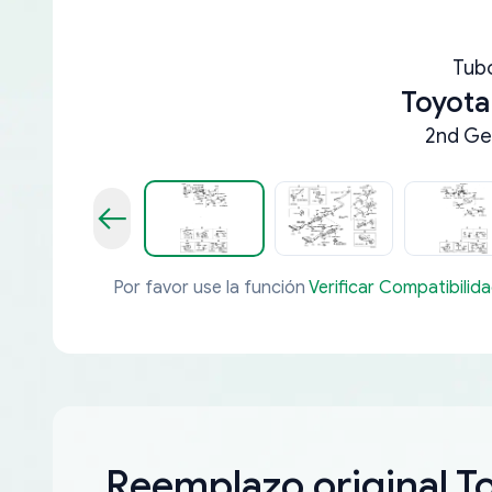
Tub
Toyota
2nd Ge
Por favor use la función
Verificar Compatibilid
Reemplazo original T