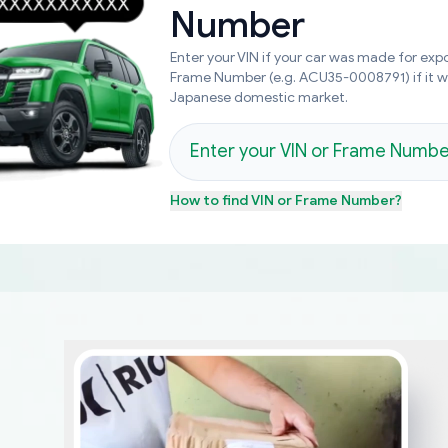
Number
Enter your VIN if your car was made for expo
Frame Number (e.g. ACU35-0008791) if it 
Japanese domestic market.
How to find
VIN or Frame Number
?