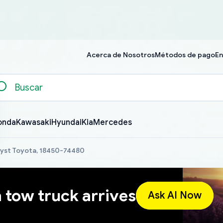
Acerca de Nosotros
Métodos de pago
En
onda
Kawasaki
Hyundai
Kia
Mercedes
lyst Toyota, 18450-74480
a tow truck arrives
Ask AI Now