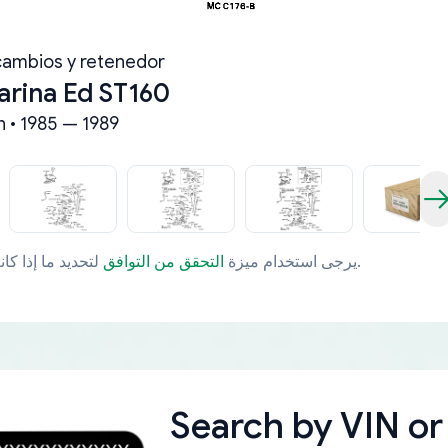
cambios y retenedor
arina Ed ST160
n • 1985 — 1989
لتحديد ما إذا كانت قطعة الغيار تتوافق مع مركبتك بشكل خاص.
يرجى استخدام ميزة
التحقق من التوافق
Search by
VIN or