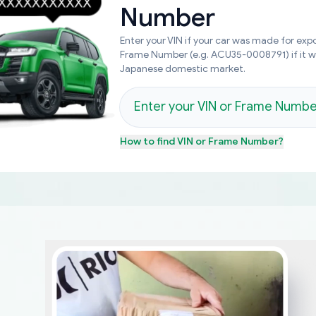
Number
Enter your VIN if your car was made for expo
Frame Number (e.g. ACU35-0008791) if it 
Japanese domestic market.
How to find
VIN or Frame Number
?