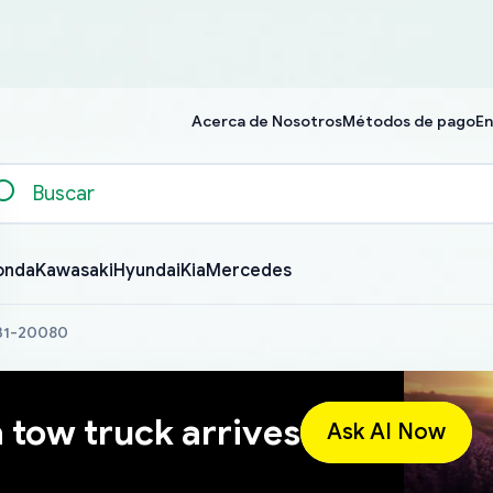
Acerca de Nosotros
Métodos de pago
En
onda
Kawasaki
Hyundai
Kia
Mercedes
631-20080
a tow truck arrives
Ask AI Now