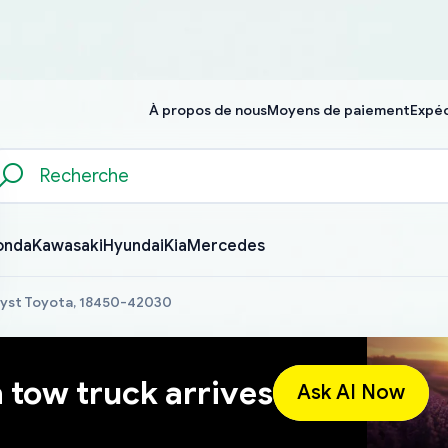
À propos de nous
Moyens de paiement
Expéd
onda
Kawasaki
Hyundai
Kia
Mercedes
lyst Toyota, 18450-42030
a tow truck arrives
Ask AI Now