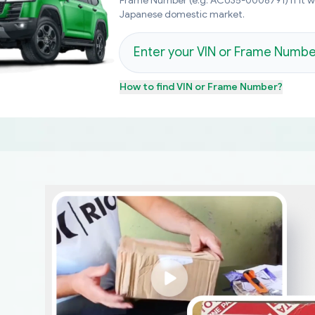
Frame Number (e.g. ACU35-0008791) if it 
Japanese domestic market.
How to find
VIN or Frame Number
?