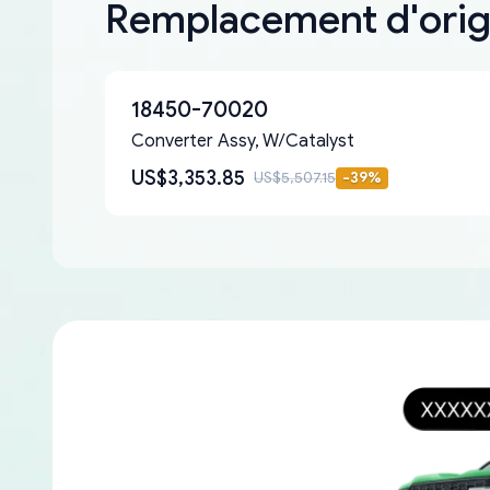
Remplacement d'orig
18450-70020
Converter Assy, W/Catalyst
US$3,353.85
US$5,507.15
-
39
%