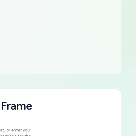
 Frame
rt, or enter your