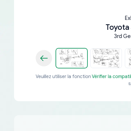
Ex
Toyota
3rd Ge
Veuillez utiliser la fonction
Vérifier la compatib
s