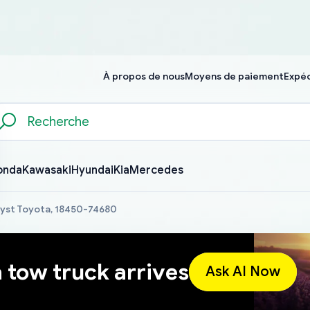
À propos de nous
Moyens de paiement
Expéd
onda
Kawasaki
Hyundai
Kia
Mercedes
lyst Toyota, 18450-74680
a tow truck arrives
Ask AI Now