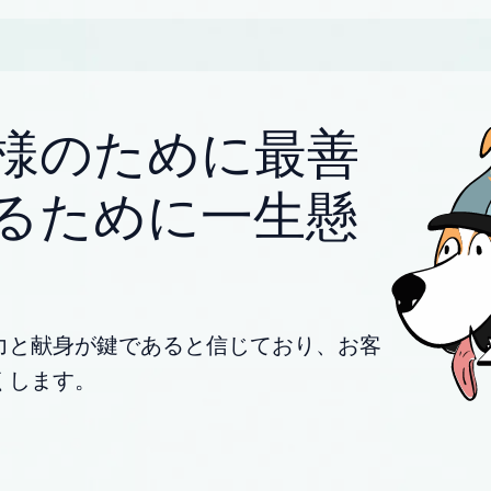
様のために最善
るために一生懸
力と献身が鍵であると信じており、お客
くします。