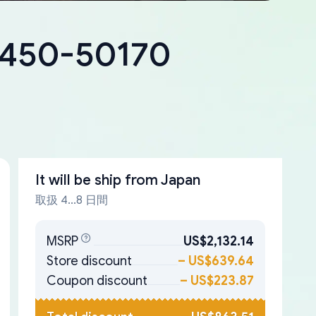
18450-50170
It will be ship from
Japan
取扱 4...8 日間
MSRP
US$2,132.14
Store discount
–
US$639.64
Coupon discount
–
US$223.87