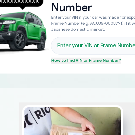
Number
Enter your VIN if your car was made for expo
Frame Number (e.g. ACU35-0008791) if it 
Japanese domestic market.
How to find
VIN or Frame Number
?