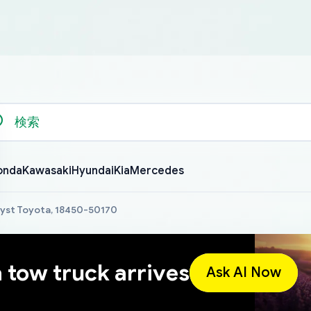
onda
Kawasaki
Hyundai
Kia
Mercedes
lyst Toyota, 18450-50170
a tow truck arrives
Ask AI Now