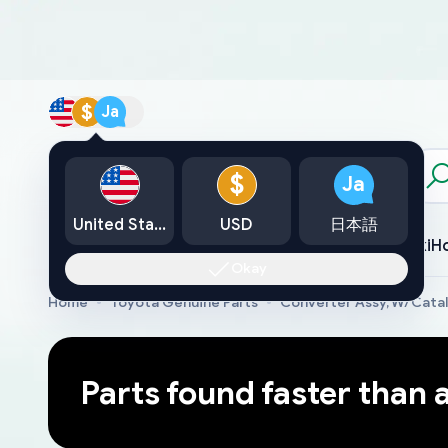
$
Ja
カタログ
$
Ja
United States
USD
日本語
Toyota
Lexus
Nissan
Mazda
Mitsubishi
Yamaha
Suzuki
H
Okay
Home
Toyota Genuine Parts
Converter Assy, W/Cata
Parts found faster than 